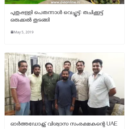
പുതുപ്പള്ളി പെരുന്നാൾ വെച്ചൂട്ട്: രുചിക്കൂട്ട്
ഒരുക്കൽ തുടങ്ങി
May 5, 2019
ഓർത്തഡോക്സ് വിശ്വാസ സംരക്ഷകന്റെ UAE