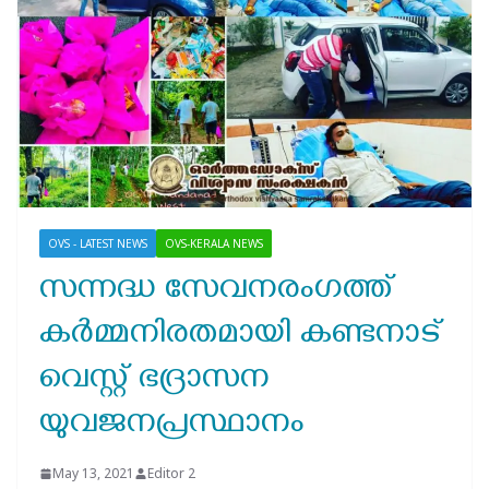
OVS - LATEST NEWS
OVS-KERALA NEWS
സന്നദ്ധ സേവനരംഗത്ത്
കർമ്മനിരതമായി കണ്ടനാട്
വെസ്റ്റ് ഭദ്രാസന
യുവജനപ്രസ്ഥാനം
May 13, 2021
Editor 2