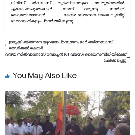
ഗിവീസ് മർക്കോസ് തുടങ്ങിയവരുടെ നേതൃത്വത്തിൽ
എകോപനചുമതലകൾ നടന്ന് വരുന്നു. ഇവർക്ക്
കൈത്താങ്ങാവാൻ കേന്ദ്ര-ഭദ്രാസന-മേഖല-യുണിറ്റ്
ഭാരാവാഹികളും പ്രവർത്തിക്കുന്നു.
ഇടുക്കി ഭദ്രാസന യുവജനപ്രസ്ഥാനം മാർ ബർന്നബാസ്
മെഡിക്കൽ കെയർ
വന്ദ്യ സിൽവാനോസ് റമ്പാച്ചൻ (61 വയസ്) ദൈവസന്നിധിയിലേക്ക്‌
ചേർക്കപ്പെട്ടു
You May Also Like