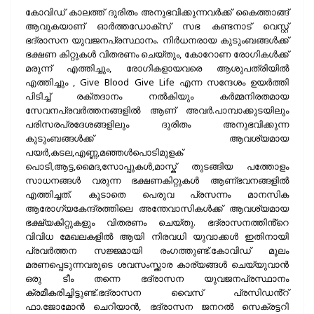
കോവിഡ് കാലത്ത് ദുരിതം അനുഭവിക്കുന്നവർക്ക് കൈത്താങ്ങ്
ആവുകയാണ് ഓർത്തഡോക്സ് സഭ കണ്ടനാട് വെസ്റ്റ്
ഭദ്രാസന യുവജനപ്രസ്ഥാനം. നിർധനരായ കുടുംബങ്ങൾക്ക്
ഭക്ഷണ കിറ്റുകൾ വിതരണം ചെയ്തും, കോറോണ രോഗികൾക്ക്
മരുന്ന് എത്തിച്ചും, രോഗികളായവരെ ആശുപത്രിയിൽ
എത്തിച്ചും , Give Blood Give Life എന്ന സന്ദേശം ഉയർത്തി
പിടിച്ച് രക്തദാനം നൽകിയും കർമ്മനിരതമായ
സേവനപ്രവർത്തനങ്ങളിൽ ആണ് അവർ.പാമ്പാക്കുടയിലും
പരിസരപ്രദേശങ്ങളിലും ദുരിതം അനുഭവിക്കുന്ന
കുടുംബങ്ങൾക്ക് ആവശ്യമായ
പയർ,കടല,എണ്ണ,മഞ്ഞൾപൊടിമുളക്
പൊടി,ആട്ട,മൈദ,സോപ്പുകൾ,മാസ്ക് തുടങ്ങിയ പത്തോളം
സാധനങ്ങൾ വരുന്ന ഭക്ഷണകിറ്റുകൾ ആണ്ഭവനങ്ങളിൽ
എത്തിച്ചത്. കൂടാതെ പെരുവ പ്രസന്നം മാനസിക
ആരോഗ്യകേന്ദ്രത്തിലെ അന്തേവാസികൾക്ക് ആവശ്യമായ
ഭക്ഷ്യകിറ്റുകളും വിതരണം ചെയ്തു. ഭദ്രാസനത്തിൻ്റെ
വിവിധ മേഖലകളിൽ ആയി നിരവധി യുവാക്കൾ ഇതിനായി
പ്രവർത്തന സജ്ജമായി രംഗത്തുണ്ട്.കോവിഡ് മൂലം
മരണപ്പെടുന്നവരുടെ ശവസംസ്ക്കാര കാര്യങ്ങൾ ചെയ്യുവാൻ
ഒരു ടീം തന്നെ ഭദ്രാസന യുവജനപ്രസ്ഥാനം
ക്രമീകരിച്ചിട്ടുണ്ട്.ഭദ്രാസന വൈസ് പ്രസിഡൻ്റ്
ഫാ.ജോമോൻ ചെറിയാൻ, ഭദ്രാസന ജനറൽ സെക്രട്ടറി